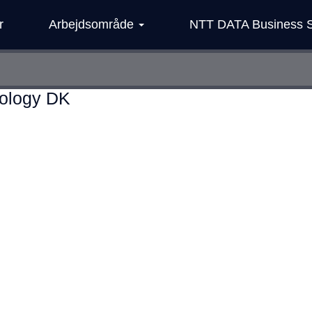
r
Arbejdsområde
NTT DATA Business S
ology DK