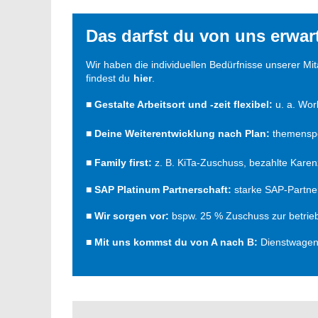
Das darfst du von uns erwar
Wir haben die individuellen Bedürfnisse unserer Mi
findest du
hier
.
■ Gestalte Arbeitsort und -zeit flexibel:
u. a.
Work
■
Deine Weiterentwicklung nach Plan:
themenspez
■
Family first:
z. B. KiTa-Zuschuss, bezahlte Kare
■ SAP Platinum Partnerschaft:
starke SAP-Partne
■
Wir sorgen vor:
bspw. 25 % Zuschuss zur betrieb
■
Mit uns kommst du von A nach B:
Dienstwagen 