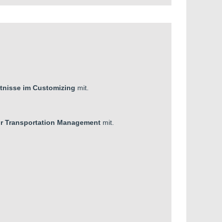
tnisse im
Customizing
mit.
or Transportation Management
mit.