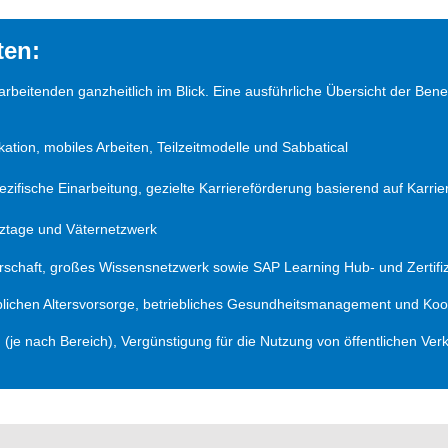
ten:
tarbeitenden ganzheitlich im Blick. Eine ausführliche Übersicht der B
ation, mobiles Arbeiten, Teilzeitmodelle und Sabbatical
ifische Einarbeitung, gezielte Karriereförderung basierend auf Kar
nztage und Väternetzwerk
rschaft, großes Wissensnetzwerk sowie SAP Learning Hub- und Zertifi
lichen Altersvorsorge, betriebliches Gesundheitsmanagement und Koop
(je nach Bereich), Vergünstigung für die Nutzung von öffentlichen Ve