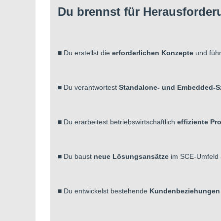
Du brennst für Herausforde
■
Du erstellst die
erforderlichen Konzepte
und füh
■ Du verantwortest
Standalone- und Embedded-S
■ Du erarbeitest betriebswirtschaftlich
effiziente Pr
■ Du baust
neue Lösungsansätze
im SCE-Umfeld 
■ Du entwickelst bestehende
Kundenbeziehungen