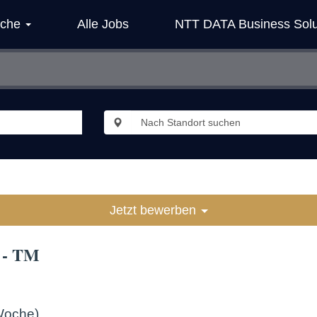
iche
Alle Jobs
NTT DATA Business Solu
Jetzt bewerben
k - TM
/Woche)