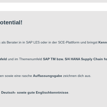
tential!
g
als Berater:in in SAP LES oder in der SCE-Plattform und bringst
Kenn
feld
und im Themenumfeld
SAP TM bzw. S/4 HANA Supply Chain f
ten sowie eine rasche
Auffassungsgabe
zeichnen dich aus.
e Deutsch- sowie gute Englischkenntnisse
.