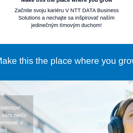
Make this the place where you grow
Začnite svoju kariéru V NTT DATA Business
Solutions a nechajte sa inšpirovať naším
jedinečným tímovým duchom!
ake this the place where you gr
talentov!
e nám niečo
ormovať o
toré