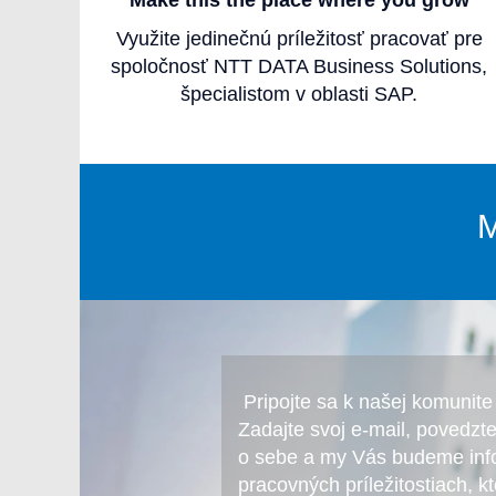
Make this the place where you grow
Využite jedinečnú príležitosť pracovať pre
spoločnosť NTT DATA Business Solutions,
špecialistom v oblasti SAP.
M
Pripojte sa k našej komunite 
Zadajte svoj e-mail, povedzt
o sebe a my Vás budeme inf
pracovných príležitostiach, k