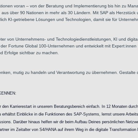
ationen voran – von der Beratung und Implementierung bis hin zu Mana
 aus über 90 Nationen in mehr als 30 Ländern. Mit SAP als Herzstück
lich KI-getriebene Lösungen und Technologien, damit sie für Unternehm
ter von Unternehmens- und Technologiedienstleistungen, KI und digital
 der Fortune Global 100-Unternehmen und entwickelt mit Expert:innen
d Erfolge sichtbar zu machen.
enken, mutig zu handeln und Verantwortung zu übernehmen. Gestalte dei
KENNEN:
den Karrierestart in unserem Beratungsbereich einfach. In 12 Monaten durchlä
erhältst Einblicke in die Funktionen des SAP-Systems, lernst unsere Arbeits
ions. Darüber hinaus helfen wir dir beim Aufbau Deines persönlichen Netzwe
artner im Zeitalter von S4/HANA auf ihrem Weg in die digitale Transformation 