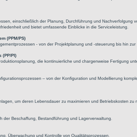
sen, einschließlich der Planung, Durchführung und Nachverfolgung von
iedenheit und bietet umfassende Einblicke in die Serviceleistung.
tem (PPM/PS)
ementprozessen - von der Projektplanung und -steuerung bis hin zur
 (PP/PI)
Produktionsplanung, die kontinuierliche und chargenweise Fertigung unte
igurationsprozessen – von der Konfiguration und Modellierung komplexe
lagen, um deren Lebensdauer zu maximieren und Betriebskosten zu m
lich der Beschaffung, Bestandführung und Lagerverwaltung.
nung, Überwachung und Kontrolle von Qualitätsprozessen.