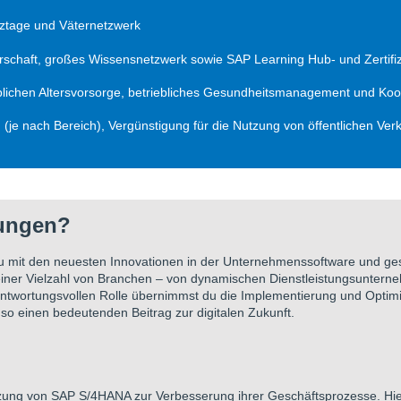
nztage und Väternetzwerk
rschaft, großes Wissensnetzwerk sowie SAP Learning Hub- und Zertifi
lichen Altersvorsorge, betriebliches Gesundheitsmanagement und Koop
(je nach Bereich), Vergünstigung für die Nutzung von öffentlichen Ve
rungen?
du mit den neuesten Innovationen in der Unternehmenssoftware und gest
iner Vielzahl von Branchen – von dynamischen Dienstleistungsunterneh
rantwortungsvollen Rolle übernimmst du die Implementierung und Opti
so einen bedeutenden Beitrag zur digitalen Zukunft.
tzung von SAP S/4HANA zur Verbesserung ihrer Geschäftsprozesse. Hier