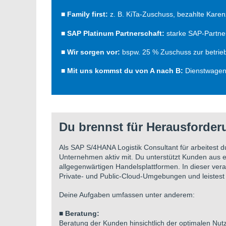
■
Family first:
z. B. KiTa-Zuschuss, bezahlte Kare
■ SAP Platinum Partnerschaft:
starke SAP-Partne
■
Wir sorgen vor:
bspw. 25 % Zuschuss zur betrieb
■
Mit uns kommst du von A nach B:
Dienstwagen 
Du brennst für Herausforde
Als SAP S/4HANA Logistik Consultant für arbeitest 
Unternehmen aktiv mit. Du unterstützt Kunden aus e
allgegenwärtigen Handelsplattformen. In dieser ve
Private- und Public-Cloud-Umgebungen und leistest 
Deine Aufgaben umfassen unter anderem:
■
Beratung:
Beratung der Kunden hinsichtlich der optimalen Nu