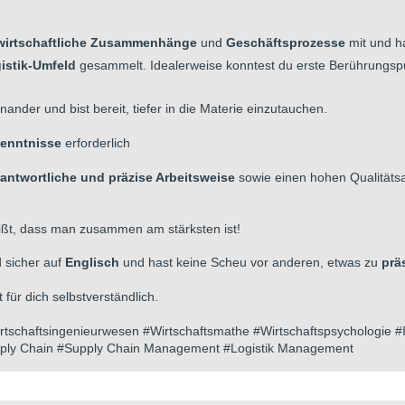
swirtschaftliche Zusammenhänge
und
Geschäftsprozesse
mit und h
gistik-Umfeld
gesammelt. Idealerweise konntest du erste Berührungs
nander und bist bereit, tiefer in die Materie einzutauchen.
kenntnisse
erforderlich
rantwortliche und präzise Arbeitsweise
sowie einen hohen Qualitäts
 weißt, dass man zusammen am stärksten ist!
 sicher auf
Englisch
und hast keine Scheu vor anderen, etwas zu
prä
 für dich selbstverständlich.
Wirtschaftsingenieurwesen #Wirtschaftsmathe #Wirtschaftspsychologie 
 Supply Chain #Supply Chain Management #Logistik Management