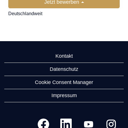
Jetzt bewerben
Deutschlandweit
Beratung
Kontakt
Datenschutz
Cookie Consent Manager
Impressum
W
W
W
W
i
i
i
i