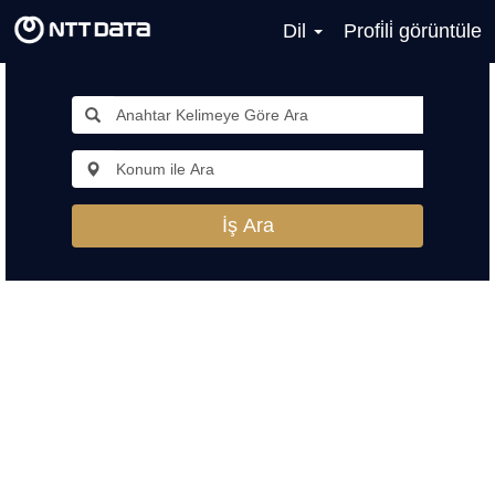
Dil
Profi̇li̇ görüntüle
İş Ara