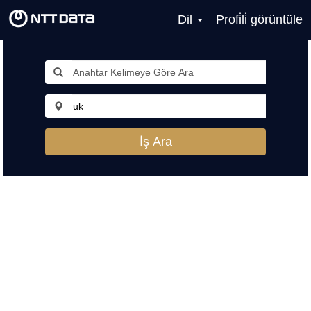
Dil
Profi̇li̇ görüntüle
İş Ara